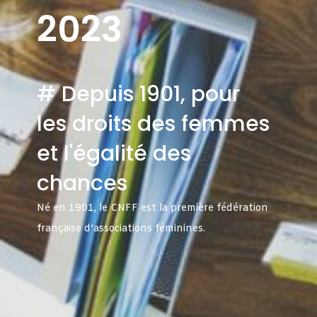
2023
# Depuis 1901, pour
les droits des femmes
et l'égalité des
chances
Né en 1901, le CNFF est la première fédération
française d’associations féminines.