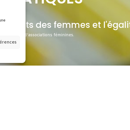
 une
les droits des femmes et l'éga
n française d’associations féminines.
férences