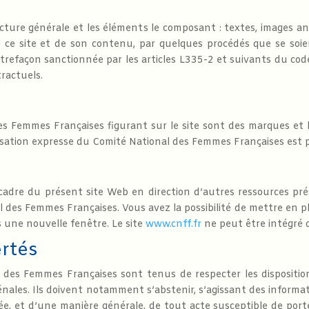
cture générale et les éléments le composant : textes, images a
e ce site et de son contenu, par quelques procédés que se soie
trefaçon sanctionnée par les articles L335-2 et suivants du code 
ractuels.
s Femmes Françaises figurant sur le site sont des marques et 
risation expresse du Comité National des Femmes Françaises est 
 cadre du présent site Web en direction d’autres ressources pré
 des Femmes Françaises. Vous avez la possibilité de mettre en pl
 une nouvelle fenêtre. Le site
www.cnff.fr
ne peut être intégré 
ertés
des Femmes Françaises sont tenus de respecter les dispositions 
pénales. Ils doivent notamment s’abstenir, s’agissant des informa
ée, et d’une manière générale, de tout acte susceptible de porte