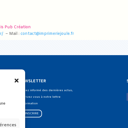
nis Pub Création
r/
– Mail :
contact@imprimeriejoule.fr
NEWSLETTER
Restez informé des dernières actus,
inscrivez vous à notre lettre
 une
d’information
S'INSCRIRE
férences