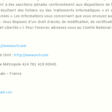
nt à des sanctions pénales conformément aux dispositions de l
ésultant des fichiers ou des traitements informatiques » et d
nées ». Les informations vous concernant que vous envoyez a
s. Vous disposez d’un droit d’accès, de modification, de rectifi
et Libertés « ). Pour l’exercer, adressez-vous au Comité National
://www.ovh.com
té OVH :
http://www.ovh.com
lle Métropole 424 761 419 00045
baix – France
epik.com