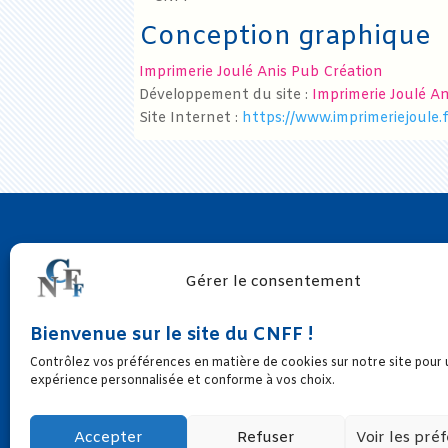
Conception graphique
Imprimerie Joulé Anis Pub Création
Développement du site :
Imprimerie Joulé A
Site Internet :
https://www.imprimeriejoule.f
Gérer le consentement
Conseil national des
Femmes Françaises
Bienvenue sur le site du CNFF !
31, avenue de Ségur
Contrôlez vos préférences en matière de cookies sur notre site pour
75007 PARIS
expérience personnalisée et conforme à vos choix.
NOUS CONTACTER
Accepter
Refuser
Voir les pré