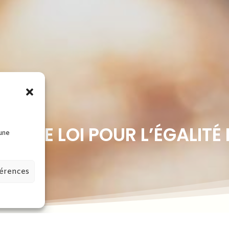
T DE LOI POUR L’ÉGALITÉ 
 une
férences