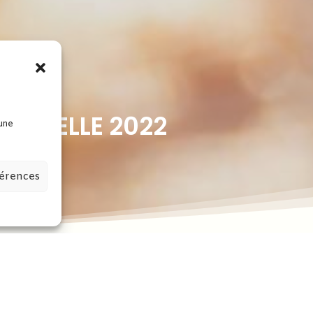
ENTIELLE 2022
 une
férences
dats.