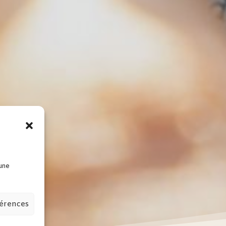
NT
 une
férences