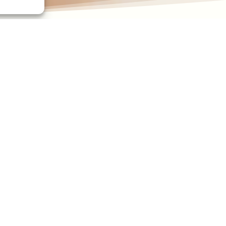
es droits de l’enfant de l’ONU. Il s’agit d’évaluer, tous les 5 a
fant.
gée de la famille, de l’Enfance, des Personnes Agées et de l’Aut
 aides aux familles, la prochaine création d’une instance spécifi
atifier le troisième protocole additionnel à la Convention des Nati
vril 2016.
ns d’enfants pauvres en France et entre 8000 et 10 000 enfants,
Partagez cet article :



