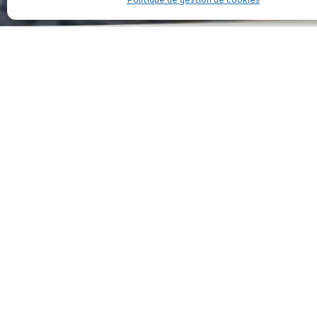
Politique de gestion de cookies
La France auditionnée à Genève par le Comité d
Convention Internationale des Droits de l’En
Un bilan mitigé que la Secrétaire d’Etat char
mettant en avant la réorientation de certaines
fait que la France vient enfin de décider de r
protocole entrera en vigueur en France le 7 a
Rappelons que selon l’UNICEF, il y a 3 millio
bidonvilles sur le sol Français.