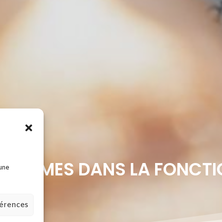
/ HOMMES DANS LA FONCTI
 une
férences