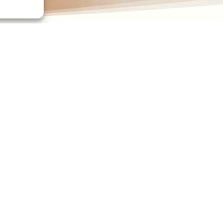
cs vient de rendre public le troisième
rapport annuel sur l’égalit
stration et de la fonction publique (DGAFP), ce document très com
galité professionnelle » dans la fonction publique, ainsi que des r
 la situation des agents publics : elle comporte les données s
les conditions de travail et l’action sociale. La dernière partie es
direction, dont Localtis s’était déjà fait l’écho en janvier derni
publique, à jour du 31 décembre 2014
Partagez cet article :



