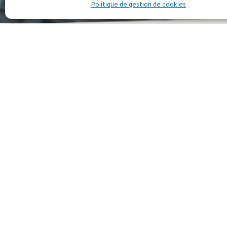
Politique de gestion de cookies
Le ministère de l’Action et des Comptes publi
hommes
.
Produit par la Direction générale de l’admini
tout d’abord un rappel de « l’actualité de l’é
deuxième partie offre un panorama comparé de
effectifs, les recrutements, les rémunérations, 
équilibrées »
dans les emplois supérieurs et de 
provient du rapport annuel sur la fonction 