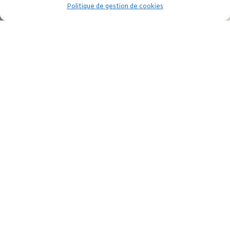
Politique de gestion de cookies
HOMMAGE AU CINEMA
MAROCAIN
Ce qu’il faut retenir
