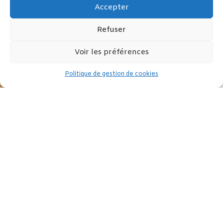
Accepter
Refuser
Voir les préférences
Politique de gestion de cookies
8 mars : Journée internationale de la femme
Partagez cet article :



