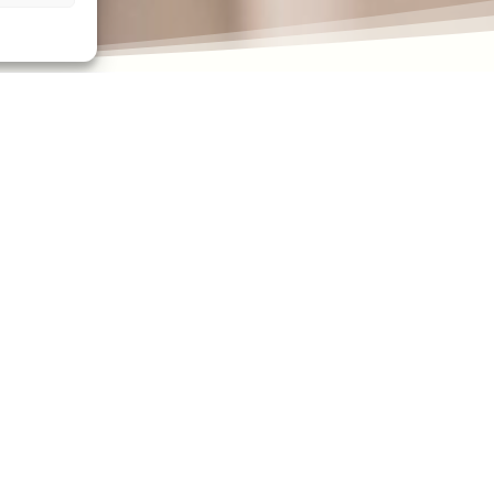
tiel.
 vigilance.
opéen, créé il y a 1 an, après la prise de pouvoir des talibans.
fghanistan, agissons !
bans, l’Afghanistan est à nouveau redevenu un immense enfer pour
teur dans la rue et presque exclues du monde du travail et de l
Partagez cet article :