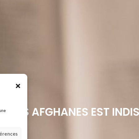
EC LES AFGHANES EST INDI
 une
férences