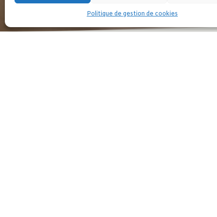
Politique de gestion de cookies
Les soutenir dans leur résistance est essen
Nous ne les oublions pas et poursuivons notre
LE CNFF a signé le communiqué du collectif eur
Solidarité avec le peuple et les femmes d’A
*
Par Collectif
Un an après la prise du pouvoir par les tali
porter la burqa, d’être accompagnées d’un tu
En savoir plus