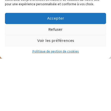
Contrôlez vos préférences en matière de cookies sur notre site
pour une expérience personnalisée et conforme à vos choix.
Accepter
Refuser
Voir les préférences
Politique de gestion de cookies
Le HCE publie la nouvelle édition de son guide de la Parité
Télécharger le guide
Partagez cet article :