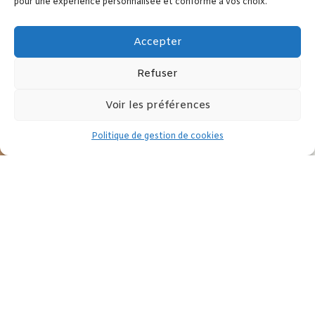
pour une expérience personnalisée et conforme à vos choix.
Accepter
Refuser
Voir les préférences
Politique de gestion de cookies
Laurence Rossignol, ministre des Familles, de l’Enfance et des
Droits des Femmes, se félicite de la publication du décret en
Conseil d’Etat relatif au parcours de sortie de la prostitution
Six mois après la promulgation de
la loi
, ce décret constitue une
étape décisive dans la mise œuvre du volet social de la loi visant