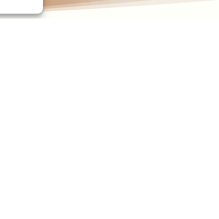
a méthodologie de calcul des indicateurs relatifs aux écarts de 
mer, ainsi que leurs modalités de publication.
nnée par toutes les entreprises d’au moins 50 salariés. Elles dev
mmes et les hommes.
L’obligation de publication de la note de l
er
er
mars 2019, celles d’au moins 250 salariés à compter du 1
sep
t être prises par les entreprises qui n’atteindront pas les object
nt et les conditions de fixation de la pénalité financière pouva
Partagez cet article :



