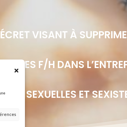
ÉCRET VISANT À SUPPRIME
RE LES F/H DANS L’ENTREP
NCES SEXUELLES ET SEXIST
 une
férences