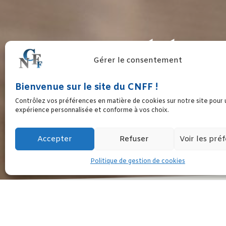
FORUM GÉNÉRATION
Gérer le consentement
Bienvenue sur le site du CNFF !
FÉMINISTE POUR L
Contrôlez vos préférences en matière de cookies sur notre site pour
expérience personnalisée et conforme à vos choix.
Accepter
Refuser
Voir les pré
Politique de gestion de cookies