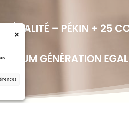
 ÉGALITÉ – PÉKIN + 25 CO
E FORUM GÉNÉRATION EGALI
 une
férences