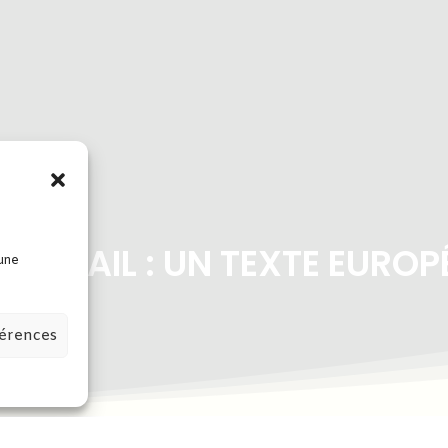
RAVAIL : UN TEXTE EUROP
 une
férences