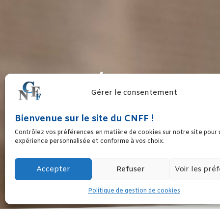
UEF/ LES ORCHIDE
Gérer le consentement
Bienvenue sur le site du CNFF !
LUTTER CONTRE L’
Contrôlez vos préférences en matière de cookies sur notre site pour
expérience personnalisée et conforme à vos choix.
Accepter
Refuser
Voir les pré
Politique de gestion de cookies