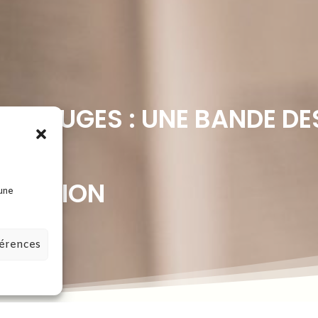
ES ROUGES : UNE BANDE DE
EXCISION
 une
férences