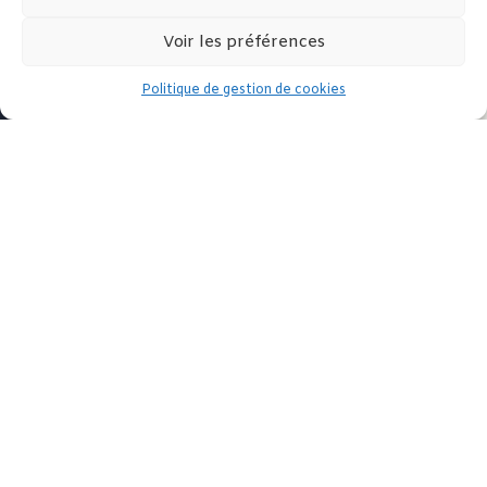
Voir les préférences
Politique de gestion de cookies
Ce qu’il faut retenir

I
Introduction de Marie-Claude Bertrand,