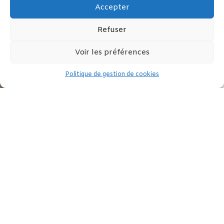
Accepter
Refuser
Voir les préférences
Politique de gestion de cookies
7 et 8 mai 2020
Partagez cet article :



