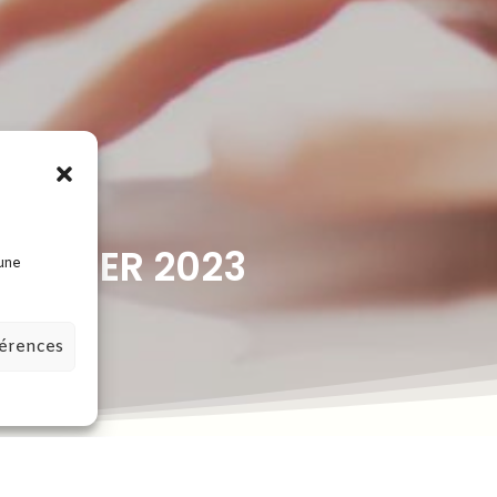
 FÉVRIER 2023
 une
férences